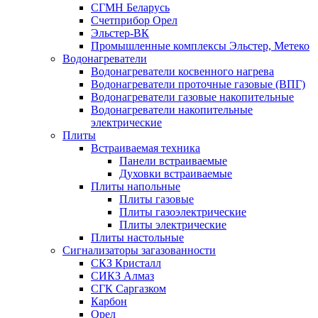
СГМН Беларусь
Счетприбор Орел
Эльстер-ВК
Промышленные комплексы Эльстер, Метеко
Водонагреватели
Водонагреватели косвенного нагрева
Водонагреватели проточные газовые (ВПГ)
Водонагреватели газовые накопительные
Водонагреватели накопительные
электрические
Плиты
Встраиваемая техника
Панели встраиваемые
Духовки встраиваемые
Плиты напольные
Плиты газовые
Плиты газоэлектрические
Плиты электрические
Плиты настольные
Сигнализаторы загазованности
СКЗ Кристалл
СИКЗ Алмаз
СГК Саргазком
Карбон
Орел