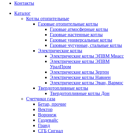
Контакты
Каталог
Котлы отопительные
Газовые отопительные котлы
Газовые атмосферные котлы
Газовые настенные котлы
Газовые универсальные котлы
Газовые чугунные, стальные котлы
Электрические котлы
Электрические котлы ЭПВМ Миасс
Электрические котлы ЭПВМ
УралПром
Электрические котлы Зертен
Электрические котлы Навиен
Электрические котлы Эван, Вармос
Твердотопливные котлы
Твердотопливные котлы Дон
Счетчики газа
Бетар, прочие
Вектор
Воронеж
Газдевайс
Гранд
СГБ Сигнал