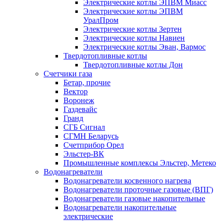
Электрические котлы ЭПВМ Миасс
Электрические котлы ЭПВМ
УралПром
Электрические котлы Зертен
Электрические котлы Навиен
Электрические котлы Эван, Вармос
Твердотопливные котлы
Твердотопливные котлы Дон
Счетчики газа
Бетар, прочие
Вектор
Воронеж
Газдевайс
Гранд
СГБ Сигнал
СГМН Беларусь
Счетприбор Орел
Эльстер-ВК
Промышленные комплексы Эльстер, Метеко
Водонагреватели
Водонагреватели косвенного нагрева
Водонагреватели проточные газовые (ВПГ)
Водонагреватели газовые накопительные
Водонагреватели накопительные
электрические