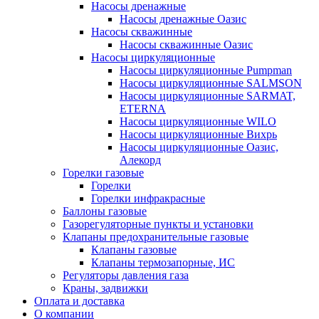
Насосы дренажные
Насосы дренажные Оазис
Насосы скважинные
Насосы скважинные Оазис
Насосы циркуляционные
Насосы циркуляционные Pumpman
Насосы циркуляционные SALMSON
Насосы циркуляционные SARMAT,
ETERNA
Насосы циркуляционные WILO
Насосы циркуляционные Вихрь
Насосы циркуляционные Оазис,
Алекорд
Горелки газовые
Горелки
Горелки инфракрасные
Баллоны газовые
Газорегуляторные пункты и установки
Клапаны предохранительные газовые
Клапаны газовые
Клапаны термозапорные, ИС
Регуляторы давления газа
Краны, задвижки
Оплата и доставка
О компании