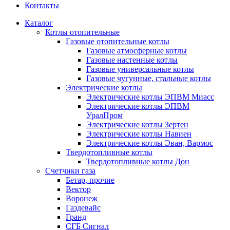
Контакты
Каталог
Котлы отопительные
Газовые отопительные котлы
Газовые атмосферные котлы
Газовые настенные котлы
Газовые универсальные котлы
Газовые чугунные, стальные котлы
Электрические котлы
Электрические котлы ЭПВМ Миасс
Электрические котлы ЭПВМ
УралПром
Электрические котлы Зертен
Электрические котлы Навиен
Электрические котлы Эван, Вармос
Твердотопливные котлы
Твердотопливные котлы Дон
Счетчики газа
Бетар, прочие
Вектор
Воронеж
Газдевайс
Гранд
СГБ Сигнал