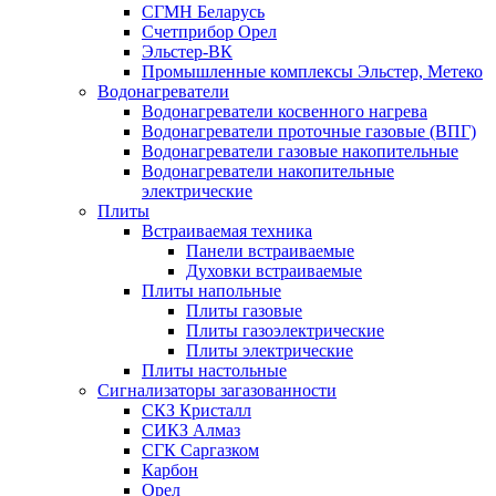
СГМН Беларусь
Счетприбор Орел
Эльстер-ВК
Промышленные комплексы Эльстер, Метеко
Водонагреватели
Водонагреватели косвенного нагрева
Водонагреватели проточные газовые (ВПГ)
Водонагреватели газовые накопительные
Водонагреватели накопительные
электрические
Плиты
Встраиваемая техника
Панели встраиваемые
Духовки встраиваемые
Плиты напольные
Плиты газовые
Плиты газоэлектрические
Плиты электрические
Плиты настольные
Сигнализаторы загазованности
СКЗ Кристалл
СИКЗ Алмаз
СГК Саргазком
Карбон
Орел