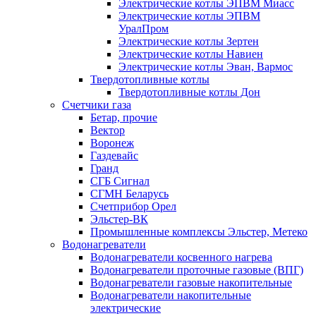
Электрические котлы ЭПВМ Миасс
Электрические котлы ЭПВМ
УралПром
Электрические котлы Зертен
Электрические котлы Навиен
Электрические котлы Эван, Вармос
Твердотопливные котлы
Твердотопливные котлы Дон
Счетчики газа
Бетар, прочие
Вектор
Воронеж
Газдевайс
Гранд
СГБ Сигнал
СГМН Беларусь
Счетприбор Орел
Эльстер-ВК
Промышленные комплексы Эльстер, Метеко
Водонагреватели
Водонагреватели косвенного нагрева
Водонагреватели проточные газовые (ВПГ)
Водонагреватели газовые накопительные
Водонагреватели накопительные
электрические