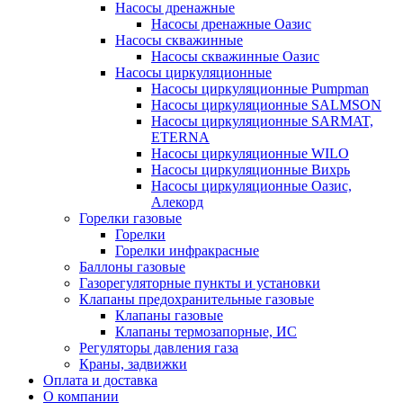
Насосы дренажные
Насосы дренажные Оазис
Насосы скважинные
Насосы скважинные Оазис
Насосы циркуляционные
Насосы циркуляционные Pumpman
Насосы циркуляционные SALMSON
Насосы циркуляционные SARMAT,
ETERNA
Насосы циркуляционные WILO
Насосы циркуляционные Вихрь
Насосы циркуляционные Оазис,
Алекорд
Горелки газовые
Горелки
Горелки инфракрасные
Баллоны газовые
Газорегуляторные пункты и установки
Клапаны предохранительные газовые
Клапаны газовые
Клапаны термозапорные, ИС
Регуляторы давления газа
Краны, задвижки
Оплата и доставка
О компании