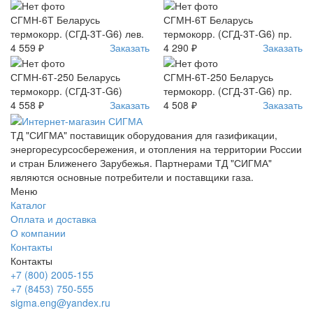
СГМН-6Т Беларусь
СГМН-6Т Беларусь
термокорр. (СГД-3Т-G6) лев.
термокорр. (СГД-3Т-G6) пр.
4 559 ₽
Заказать
4 290 ₽
Заказать
СГМН-6Т-250 Беларусь
СГМН-6Т-250 Беларусь
термокорр. (СГД-3Т-G6)
термокорр. (СГД-3Т-G6) пр.
4 558 ₽
Заказать
4 508 ₽
Заказать
ТД "СИГМА" поставищик оборудования для газификации,
энергоресурсосбережения, и отопления на территории России
и стран Ближенего Зарубежья. Партнерами ТД "СИГМА"
являются основные потребители и поставщики газа.
Меню
Каталог
Оплата и доставка
О компании
Контакты
Контакты
+7 (800) 2005-155
+7 (8453) 750-555
sigma.eng@yandex.ru