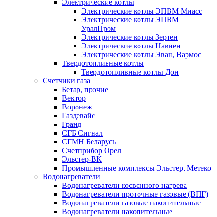
Электрические котлы
Электрические котлы ЭПВМ Миасс
Электрические котлы ЭПВМ
УралПром
Электрические котлы Зертен
Электрические котлы Навиен
Электрические котлы Эван, Вармос
Твердотопливные котлы
Твердотопливные котлы Дон
Счетчики газа
Бетар, прочие
Вектор
Воронеж
Газдевайс
Гранд
СГБ Сигнал
СГМН Беларусь
Счетприбор Орел
Эльстер-ВК
Промышленные комплексы Эльстер, Метеко
Водонагреватели
Водонагреватели косвенного нагрева
Водонагреватели проточные газовые (ВПГ)
Водонагреватели газовые накопительные
Водонагреватели накопительные