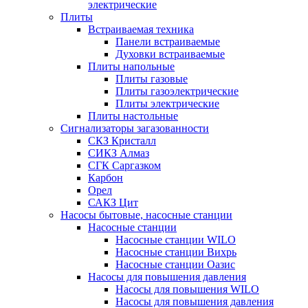
электрические
Плиты
Встраиваемая техника
Панели встраиваемые
Духовки встраиваемые
Плиты напольные
Плиты газовые
Плиты газоэлектрические
Плиты электрические
Плиты настольные
Сигнализаторы загазованности
СКЗ Кристалл
СИКЗ Алмаз
СГК Саргазком
Карбон
Орел
САКЗ Цит
Насосы бытовые, насосные станции
Насосные станции
Насосные станции WILO
Насосные станции Вихрь
Насосные станции Оазис
Насосы для повышения давления
Насосы для повышения WILO
Насосы для повышения давления