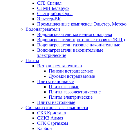
СГБ Сигнал
СГМН Беларусь
Счетприбор Орел
Эльстер-ВК
Промышленные комплексы Эльстер, Метеко
Водонагреватели
Водонагреватели косвенного нагрева
Водонагреватели проточные газовые (ВПГ)
Водонагреватели газовые накопительные
Водонагреватели накопительные
электрические
Плиты
Встраиваемая техника
Панели встраиваемые
Духовки встраиваемые
Плиты напольные
Плиты газовые
Плиты газоэлектрические
Плиты электрические
Плиты настольные
Сигнализаторы загазованности
СКЗ Кристалл
СИКЗ Алмаз
СГК Саргазком
Карбон