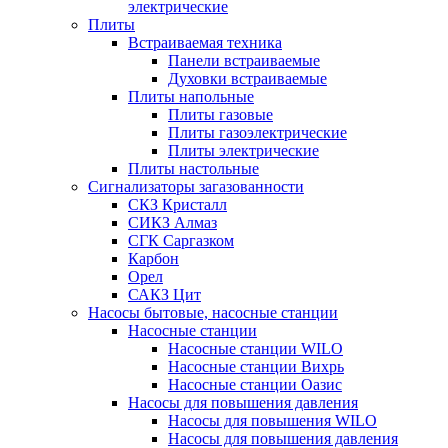
электрические
Плиты
Встраиваемая техника
Панели встраиваемые
Духовки встраиваемые
Плиты напольные
Плиты газовые
Плиты газоэлектрические
Плиты электрические
Плиты настольные
Сигнализаторы загазованности
СКЗ Кристалл
СИКЗ Алмаз
СГК Саргазком
Карбон
Орел
САКЗ Цит
Насосы бытовые, насосные станции
Насосные станции
Насосные станции WILO
Насосные станции Вихрь
Насосные станции Оазис
Насосы для повышения давления
Насосы для повышения WILO
Насосы для повышения давления