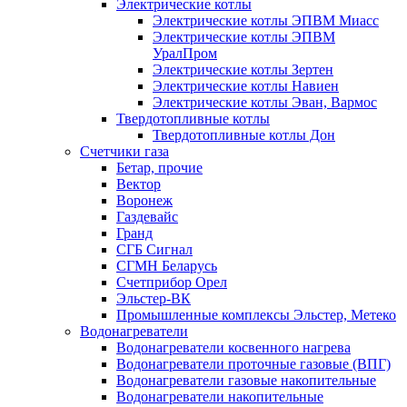
Электрические котлы
Электрические котлы ЭПВМ Миасс
Электрические котлы ЭПВМ
УралПром
Электрические котлы Зертен
Электрические котлы Навиен
Электрические котлы Эван, Вармос
Твердотопливные котлы
Твердотопливные котлы Дон
Счетчики газа
Бетар, прочие
Вектор
Воронеж
Газдевайс
Гранд
СГБ Сигнал
СГМН Беларусь
Счетприбор Орел
Эльстер-ВК
Промышленные комплексы Эльстер, Метеко
Водонагреватели
Водонагреватели косвенного нагрева
Водонагреватели проточные газовые (ВПГ)
Водонагреватели газовые накопительные
Водонагреватели накопительные