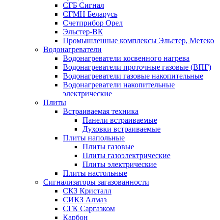
СГБ Сигнал
СГМН Беларусь
Счетприбор Орел
Эльстер-ВК
Промышленные комплексы Эльстер, Метеко
Водонагреватели
Водонагреватели косвенного нагрева
Водонагреватели проточные газовые (ВПГ)
Водонагреватели газовые накопительные
Водонагреватели накопительные
электрические
Плиты
Встраиваемая техника
Панели встраиваемые
Духовки встраиваемые
Плиты напольные
Плиты газовые
Плиты газоэлектрические
Плиты электрические
Плиты настольные
Сигнализаторы загазованности
СКЗ Кристалл
СИКЗ Алмаз
СГК Саргазком
Карбон