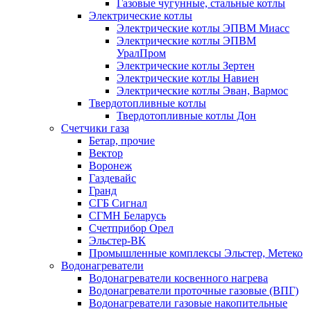
Газовые чугунные, стальные котлы
Электрические котлы
Электрические котлы ЭПВМ Миасс
Электрические котлы ЭПВМ
УралПром
Электрические котлы Зертен
Электрические котлы Навиен
Электрические котлы Эван, Вармос
Твердотопливные котлы
Твердотопливные котлы Дон
Счетчики газа
Бетар, прочие
Вектор
Воронеж
Газдевайс
Гранд
СГБ Сигнал
СГМН Беларусь
Счетприбор Орел
Эльстер-ВК
Промышленные комплексы Эльстер, Метеко
Водонагреватели
Водонагреватели косвенного нагрева
Водонагреватели проточные газовые (ВПГ)
Водонагреватели газовые накопительные