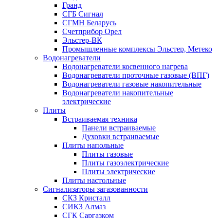
Гранд
СГБ Сигнал
СГМН Беларусь
Счетприбор Орел
Эльстер-ВК
Промышленные комплексы Эльстер, Метеко
Водонагреватели
Водонагреватели косвенного нагрева
Водонагреватели проточные газовые (ВПГ)
Водонагреватели газовые накопительные
Водонагреватели накопительные
электрические
Плиты
Встраиваемая техника
Панели встраиваемые
Духовки встраиваемые
Плиты напольные
Плиты газовые
Плиты газоэлектрические
Плиты электрические
Плиты настольные
Сигнализаторы загазованности
СКЗ Кристалл
СИКЗ Алмаз
СГК Саргазком