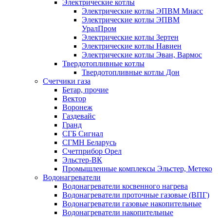
Электрические котлы
Электрические котлы ЭПВМ Миасс
Электрические котлы ЭПВМ
УралПром
Электрические котлы Зертен
Электрические котлы Навиен
Электрические котлы Эван, Вармос
Твердотопливные котлы
Твердотопливные котлы Дон
Счетчики газа
Бетар, прочие
Вектор
Воронеж
Газдевайс
Гранд
СГБ Сигнал
СГМН Беларусь
Счетприбор Орел
Эльстер-ВК
Промышленные комплексы Эльстер, Метеко
Водонагреватели
Водонагреватели косвенного нагрева
Водонагреватели проточные газовые (ВПГ)
Водонагреватели газовые накопительные
Водонагреватели накопительные