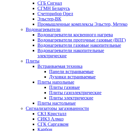
СГБ Сигнал
СГМН Беларусь
Счетприбор Орел
Эльстер-ВК
Промышленные комплексы Эльстер, Метеко
Водонагреватели
Водонагреватели косвенного нагрева
Водонагреватели проточные газовые (ВПГ)
Водонагреватели газовые накопительные
Водонагреватели накопительные
электрические
Плиты
Встраиваемая техника
Панели встраиваемые
Духовки встраиваемые
Плиты напольные
Плиты газовые
Плиты газоэлектрические
Плиты электрические
Плиты настольные
Сигнализаторы загазованности
СКЗ Кристалл
СИКЗ Алмаз
СГК Саргазком
Карбон