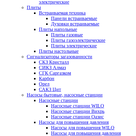
электрические
Плиты
Встраиваемая техника
Панели встраиваемые
Духовки встраиваемые
Плиты напольные
Плиты газовые
Плиты газоэлектрические
Плиты электрические
Плиты настольные
Сигнализаторы загазованности
СКЗ Кристалл
СИКЗ Алмаз
СГК Саргазком
Карбон
Орел
САКЗ Цит
Насосы бытовые, насосные станции
Насосные станции
Насосные станции WILO
Насосные станции Вихрь
Насосные станции Оазис
Насосы для повышения давления
Насосы для повышения WILO
Насосы для повышения давления