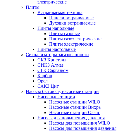
электрические
Плиты
Встраиваемая техника
Панели встраиваемые
Духовки встраиваемые
Плиты напольные
Плиты газовые
Плиты газоэлектрические
Плиты электрические
Плиты настольные
Сигнализаторы загазованности
СКЗ Кристалл
СИКЗ Алмаз
СГК Саргазком
Карбон
Орел
САКЗ Цит
Насосы бытовые, насосные станции
Насосные станции
Насосные станции WILO
Насосные станции Вихрь
Насосные станции Оазис
Насосы для повышения давления
Насосы для повышения WILO
Насосы для повышения давления