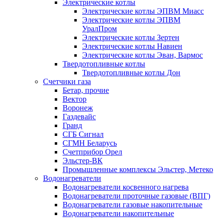
Электрические котлы
Электрические котлы ЭПВМ Миасс
Электрические котлы ЭПВМ
УралПром
Электрические котлы Зертен
Электрические котлы Навиен
Электрические котлы Эван, Вармос
Твердотопливные котлы
Твердотопливные котлы Дон
Счетчики газа
Бетар, прочие
Вектор
Воронеж
Газдевайс
Гранд
СГБ Сигнал
СГМН Беларусь
Счетприбор Орел
Эльстер-ВК
Промышленные комплексы Эльстер, Метеко
Водонагреватели
Водонагреватели косвенного нагрева
Водонагреватели проточные газовые (ВПГ)
Водонагреватели газовые накопительные
Водонагреватели накопительные