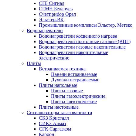
СГБ Сигнал
СГМН Беларусь
Счетприбор Орел
Эльстер-ВК
Промышленные комплексы Эльстер, Метеко
Водонагреватели
Водонагреватели косвенного нагрева
Водонагреватели проточные газовые (ВПГ)
Водонагреватели газовые накопительные
Водонагреватели накопительные
электрические
Плиты
Встраиваемая техника
Панели встраиваемые
Духовки встраиваемые
Плиты напольные
Плиты газовые
Плиты газоэлектрические
Плиты электрические
Плиты настольные
Сигнализаторы загазованности
СКЗ Кристалл
СИКЗ Алмаз
СГК Саргазком
Карбон