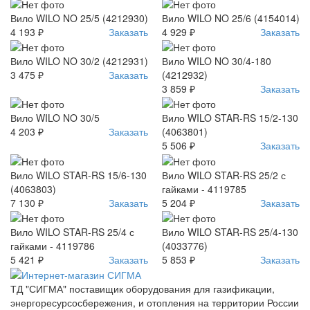
Вило WILO NO 25/5 (4212930)
Вило WILO NO 25/6 (4154014)
4 193 ₽
Заказать
4 929 ₽
Заказать
Вило WILO NO 30/2 (4212931)
Вило WILO NO 30/4-180
3 475 ₽
Заказать
(4212932)
3 859 ₽
Заказать
Вило WILO NO 30/5
Вило WILO STAR-RS 15/2-130
4 203 ₽
Заказать
(4063801)
5 506 ₽
Заказать
Вило WILO STAR-RS 15/6-130
Вило WILO STAR-RS 25/2 с
(4063803)
гайками - 4119785
7 130 ₽
Заказать
5 204 ₽
Заказать
Вило WILO STAR-RS 25/4 с
Вило WILO STAR-RS 25/4-130
гайками - 4119786
(4033776)
5 421 ₽
Заказать
5 853 ₽
Заказать
ТД "СИГМА" поставищик оборудования для газификации,
энергоресурсосбережения, и отопления на территории России