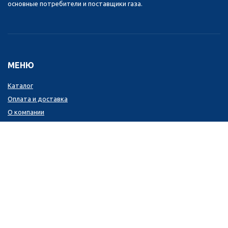
основные потребители и поставщики газа.
МЕНЮ
Каталог
Оплата и доставка
О компании
Контакты
КОНТАКТЫ
+7 (800) 2005-155
+7 (8453) 750-555
sigma.eng@yandex.ru
Энгельс-19, ул. Гагарина, д. 19Б