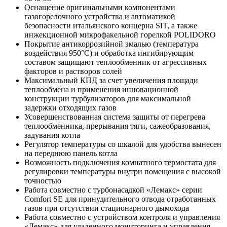
Оснащение оригинальными компонентами
газогорелочного устройства и автоматикой
безопасности итальянского концерна SIT, а также
инжекционной микрофакельной горелкой POLIDORO
Покрытие антикоррозийной эмалью (температура
воздействия 950°С) и обработка ингибирующим
составом защищают теплообменник от агрессивных
факторов и растворов солей
Максимальный КПД за счет увеличения площади
теплообмена и применения инновационной
конструкции турбулизаторов для максимальной
задержки отходящих газов
Усовершенствованная система защиты от перегрева
теплообменника, прерывания тяги, сажеобразования,
задувания котла
Регулятор температуры со шкалой для удобства вынесен
на переднюю панель котла
Возможность подключения комнатного термостата для
регулировки температуры внутри помещения с высокой
точностью
Работа совместно с турбонасадкой «Лемакс» серии
Comfort SE для принудительного отвода отработанных
газов при отсутствии стационарного дымохода
Работа совместно с устройством контроля и управления
«Лемакс» для удаленного мониторинга и управления