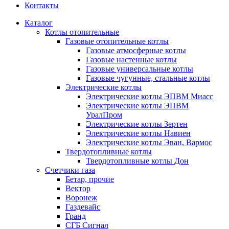
Контакты
Каталог
Котлы отопительные
Газовые отопительные котлы
Газовые атмосферные котлы
Газовые настенные котлы
Газовые универсальные котлы
Газовые чугунные, стальные котлы
Электрические котлы
Электрические котлы ЭПВМ Миасс
Электрические котлы ЭПВМ
УралПром
Электрические котлы Зертен
Электрические котлы Навиен
Электрические котлы Эван, Вармос
Твердотопливные котлы
Твердотопливные котлы Дон
Счетчики газа
Бетар, прочие
Вектор
Воронеж
Газдевайс
Гранд
СГБ Сигнал