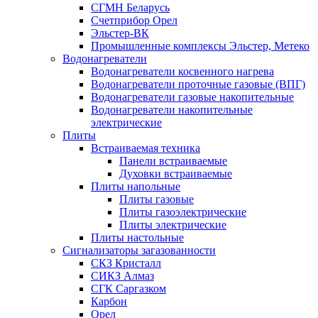
СГМН Беларусь
Счетприбор Орел
Эльстер-ВК
Промышленные комплексы Эльстер, Метеко
Водонагреватели
Водонагреватели косвенного нагрева
Водонагреватели проточные газовые (ВПГ)
Водонагреватели газовые накопительные
Водонагреватели накопительные
электрические
Плиты
Встраиваемая техника
Панели встраиваемые
Духовки встраиваемые
Плиты напольные
Плиты газовые
Плиты газоэлектрические
Плиты электрические
Плиты настольные
Сигнализаторы загазованности
СКЗ Кристалл
СИКЗ Алмаз
СГК Саргазком
Карбон
Орел