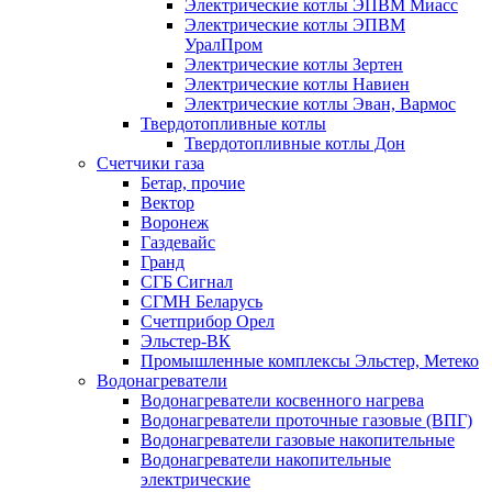
Электрические котлы ЭПВМ Миасс
Электрические котлы ЭПВМ
УралПром
Электрические котлы Зертен
Электрические котлы Навиен
Электрические котлы Эван, Вармос
Твердотопливные котлы
Твердотопливные котлы Дон
Счетчики газа
Бетар, прочие
Вектор
Воронеж
Газдевайс
Гранд
СГБ Сигнал
СГМН Беларусь
Счетприбор Орел
Эльстер-ВК
Промышленные комплексы Эльстер, Метеко
Водонагреватели
Водонагреватели косвенного нагрева
Водонагреватели проточные газовые (ВПГ)
Водонагреватели газовые накопительные
Водонагреватели накопительные
электрические