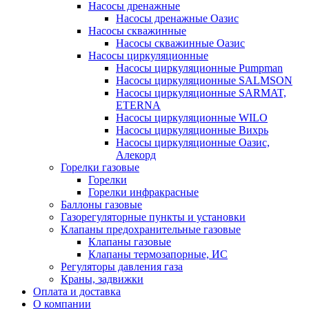
Насосы дренажные
Насосы дренажные Оазис
Насосы скважинные
Насосы скважинные Оазис
Насосы циркуляционные
Насосы циркуляционные Pumpman
Насосы циркуляционные SALMSON
Насосы циркуляционные SARMAT,
ETERNA
Насосы циркуляционные WILO
Насосы циркуляционные Вихрь
Насосы циркуляционные Оазис,
Алекорд
Горелки газовые
Горелки
Горелки инфракрасные
Баллоны газовые
Газорегуляторные пункты и установки
Клапаны предохранительные газовые
Клапаны газовые
Клапаны термозапорные, ИС
Регуляторы давления газа
Краны, задвижки
Оплата и доставка
О компании