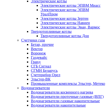
Электрические котлы
Электрические котлы ЭПВМ Миасс
Электрические котлы ЭПВМ
УралПром
Электрические котлы Зертен
Электрические котлы Навиен
Электрические котлы Эван, Вармос
Твердотопливные котлы
Твердотопливные котлы Дон
Счетчики газа
Бетар, прочие
Вектор
Воронеж
Газдевайс
Гранд
СГБ Сигнал
СГМН Беларусь
Счетприбор Орел
Эльстер-ВК
Промышленные комплексы Эльстер, Метеко
Водонагреватели
Водонагреватели косвенного нагрева
Водонагреватели проточные газовые (ВПГ)
Водонагреватели газовые накопительные
Водонагреватели накопительные