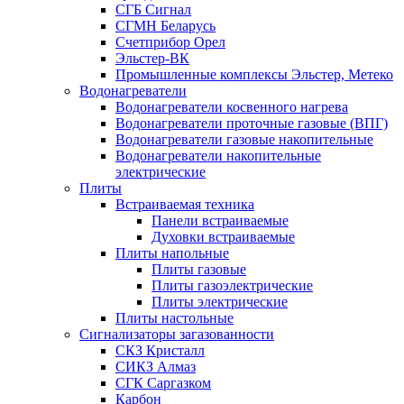
СГБ Сигнал
СГМН Беларусь
Счетприбор Орел
Эльстер-ВК
Промышленные комплексы Эльстер, Метеко
Водонагреватели
Водонагреватели косвенного нагрева
Водонагреватели проточные газовые (ВПГ)
Водонагреватели газовые накопительные
Водонагреватели накопительные
электрические
Плиты
Встраиваемая техника
Панели встраиваемые
Духовки встраиваемые
Плиты напольные
Плиты газовые
Плиты газоэлектрические
Плиты электрические
Плиты настольные
Сигнализаторы загазованности
СКЗ Кристалл
СИКЗ Алмаз
СГК Саргазком
Карбон