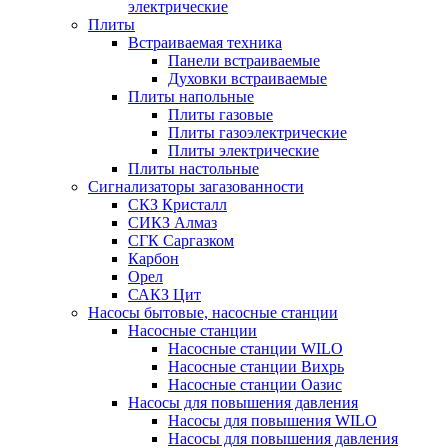
электрические
Плиты
Встраиваемая техника
Панели встраиваемые
Духовки встраиваемые
Плиты напольные
Плиты газовые
Плиты газоэлектрические
Плиты электрические
Плиты настольные
Сигнализаторы загазованности
СКЗ Кристалл
СИКЗ Алмаз
СГК Саргазком
Карбон
Орел
САКЗ Цит
Насосы бытовые, насосные станции
Насосные станции
Насосные станции WILO
Насосные станции Вихрь
Насосные станции Оазис
Насосы для повышения давления
Насосы для повышения WILO
Насосы для повышения давления