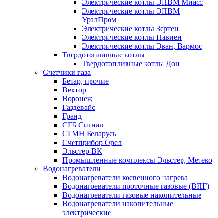
Электрические котлы ЭПВМ Миасс
Электрические котлы ЭПВМ
УралПром
Электрические котлы Зертен
Электрические котлы Навиен
Электрические котлы Эван, Вармос
Твердотопливные котлы
Твердотопливные котлы Дон
Счетчики газа
Бетар, прочие
Вектор
Воронеж
Газдевайс
Гранд
СГБ Сигнал
СГМН Беларусь
Счетприбор Орел
Эльстер-ВК
Промышленные комплексы Эльстер, Метеко
Водонагреватели
Водонагреватели косвенного нагрева
Водонагреватели проточные газовые (ВПГ)
Водонагреватели газовые накопительные
Водонагреватели накопительные
электрические