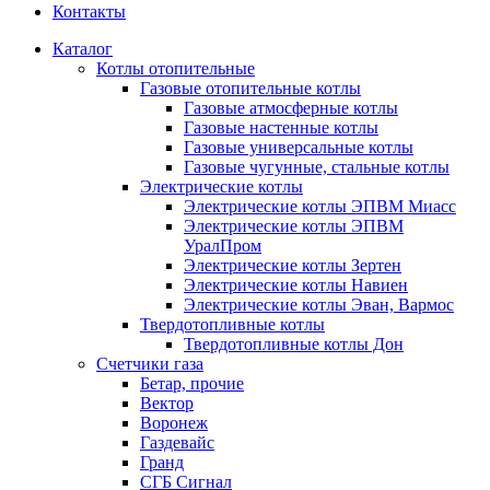
Контакты
Каталог
Котлы отопительные
Газовые отопительные котлы
Газовые атмосферные котлы
Газовые настенные котлы
Газовые универсальные котлы
Газовые чугунные, стальные котлы
Электрические котлы
Электрические котлы ЭПВМ Миасс
Электрические котлы ЭПВМ
УралПром
Электрические котлы Зертен
Электрические котлы Навиен
Электрические котлы Эван, Вармос
Твердотопливные котлы
Твердотопливные котлы Дон
Счетчики газа
Бетар, прочие
Вектор
Воронеж
Газдевайс
Гранд
СГБ Сигнал