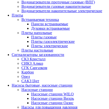
Водонагреватели проточные газовые (ВПГ)
Водонагреватели газовые накопительные
Водонагреватели накопительные электрические
Плиты
Встраиваемая техника
Панели встраиваемые
Духовки встраиваемые
Плиты напольные
Плиты газовые
Плиты газоэлектрические
Плиты электрические
Плиты настольные
Сигнализаторы загазованности
СКЗ Кристалл
СИКЗ Алмаз
СГК Саргазком
Карбон
Орел
САКЗ Цит
Насосы бытовые, насосные станции
Насосные станции
Насосные станции WILO
Насосные станции Вихрь
Насосные станции Оазис
Насосы для повышения давления