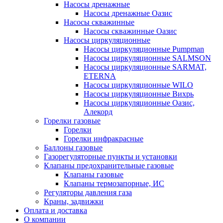
Насосы дренажные
Насосы дренажные Оазис
Насосы скважинные
Насосы скважинные Оазис
Насосы циркуляционные
Насосы циркуляционные Pumpman
Насосы циркуляционные SALMSON
Насосы циркуляционные SARMAT,
ETERNA
Насосы циркуляционные WILO
Насосы циркуляционные Вихрь
Насосы циркуляционные Оазис,
Алекорд
Горелки газовые
Горелки
Горелки инфракрасные
Баллоны газовые
Газорегуляторные пункты и установки
Клапаны предохранительные газовые
Клапаны газовые
Клапаны термозапорные, ИС
Регуляторы давления газа
Краны, задвижки
Оплата и доставка
О компании