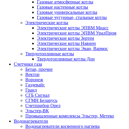
Газовые атмосферные котлы
Газовые настенные котлы
Газовые универсальные котлы
Газовые чугунные, стальные котлы
Электрические котлы
Электрические котлы ЭПВМ Миасс
Электрические котлы ЭПВМ УралПром
Электрические котлы Зертен
Электрические котлы Навиен
Электрические котлы Эван, Вармос
Твердотопливные котлы
Твердотопливные котлы Дон
Счетчики газа
Бетар, прочие
Вектор
Воронеж
Газдевайс
Гранд
СГБ Сигнал
СГМН Беларусь
Счетприбор Орел
Эльстер-ВК
Промышленные комплексы Эльстер, Метеко
Водонагреватели
Водонагреватели косвенного нагрева