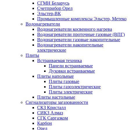
СГМН Беларусь
Счетприбор Орел
Эльстер-ВК
Промышленные комплексы Эльстер, Метеко
Водонагреватели
Водонагреватели косвенного нагрева
Водонагреватели проточные газовые (ВПГ)
Водонагреватели газовые накопительные
Водонагреватели накопительные
электрические
Плиты
Встраиваемая техника
Панели встраиваемые
Духовки встраиваемые
Плиты напольные
Плиты газовые
Плиты газоэлектрические
Плиты электрические
Плиты настольные
Сигнализаторы загазованности
СКЗ Кристалл
СИКЗ Алмаз
СГК Саргазком
Карбон
Орел